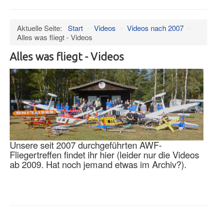
an/aus
Verein
Aktuelle Seite:
Start
-
Videos
-
Videos nach 2007
-
Datenschutz
Alles was fliegt - Videos
Impressum
Alles was fliegt - Videos
Termine
Wind
Hangar
Bilder
Videos
Unsere seit 2007 durchgeführten AWF-
Museum
Fliegertreffen findet ihr hier (leider nur die Videos
ab 2009. Hat noch jemand etwas im Archiv?).
Mitglieder
Presseschau
Ältere Artikel