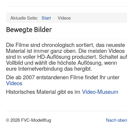
an/aus
Verein
Aktuelle Seite:
Start
-
Videos
Datenschutz
Bewegte Bilder
Impressum
Termine
Die Filme sind chronologisch sortiert, das neueste
Material ist immer ganz oben. Die meisten Videos
Wind
sind in voller HD-Auflösung produziert. Schaltet auf
Hangar
Vollbild und wählt die höchste Auflösung, wenn
eure Internetverbindung das hergibt.
Bilder
Die ab 2007 entstandenen Filme findet Ihr unter
Videos
Videos
Historisches Material gibt es im
Museum
Video-Museum
Mitglieder
Presseschau
© 2026 FVC-Modellflug
Nach oben
Ältere Artikel