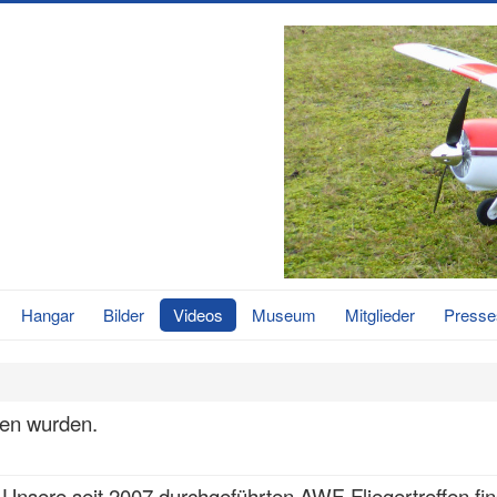
Hangar
Bilder
Videos
Museum
Mitglieder
Presse
men wurden.
Unsere seit 2007 durchgeführten AWF-Fliegertreffen find