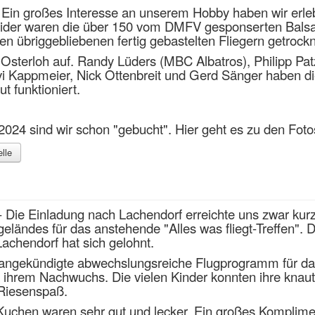
Ein großes Interesse an unserem Hobby haben wir erle
eider waren die über 150 vom DMFV gesponserten Balsaf
n übriggebliebenen fertig gebastelten Fliegern getrock
Osterloh auf. Randy Lüders (
MBC Albatros
), Philipp P
 Kappmeier, Nick Ottenbreit und Gerd Sänger haben di
t funktioniert.
 2024 sind wir schon "gebucht". Hier geht es zu den Fo
lle
 Die Einladung nach Lachendorf erreichte uns zwar kurzf
eländes für das anstehende "Alles was fliegt-Treffen". 
achendorf hat sich gelohnt.
angekündigte abwechslungsreiche Flugprogramm für das 
 ihrem Nachwuchs. Die vielen Kinder konnten ihre knauts
 Riesenspaß.
Kuchen waren sehr gut und lecker. Ein großes Komplimen