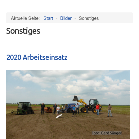
an/aus
Verein
Aktuelle Seite:
Start
-
Bilder
-
Sonstiges
Datenschutz
Sonstiges
Impressum
Termine
Wind
2020 Arbeitseinsatz
Hangar
Bilder
Videos
Museum
Mitglieder
Presseschau
Ältere Artikel